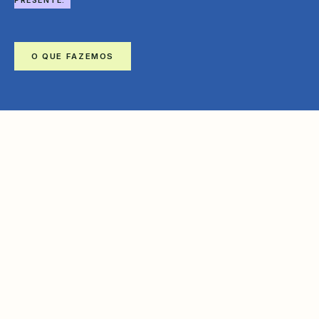
PRESENTE.
O QUE FAZEMOS
SOBRE
Futuros Plurais é um ecossistema
brasileiro de Consciência de Futuros que
transforma pesquisa, imaginação e
participação em estratégias, experiências